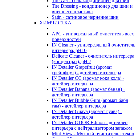
Tire Gel - Гель-кондиционер для шин
Tire Dressing - кондиционер для шин и
внешнего пластика
Satin - сатиновое чернение шин
ХИМЧИСТКА
APC - универсальный очиститель всех
поверхностей
IN Cleaner - универсальный очиститель
интерьера, pH10
Delicate Cleaner - очиститель интерьера
(концентрат), pH 7
IN Detailer Grapefruit (аромат
грейпфрут) - детейлер интерьера
IN Detailer CC (аромат кока кола) -
детейлер интерьера
IN Detailer Banana (аромат банан) -
детейлер интерьера
IN Detailer Bubble Gum (аромат бабл
гам) - детейлер интерьера
IN Detailer Guava (аромат гуава) -
детейлер интерьера
IN Detailer ODOR Edition - детейлер
интерьера с нейтрализатором запахом
Mint View - Мятный очиститель стекол