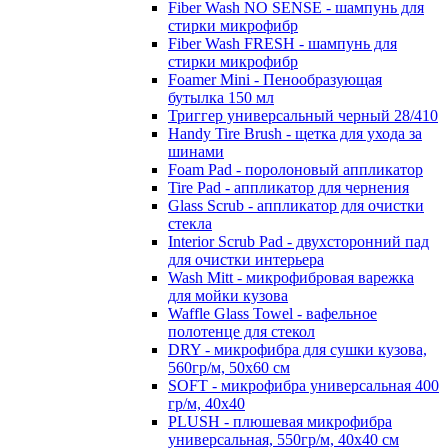
Fiber Wash NO SENSE - шампунь для
стирки микрофибр
Fiber Wash FRESH - шампунь для
стирки микрофибр
Foamer Mini - Пенообразующая
бутылка 150 мл
Триггер универсальный черный 28/410
Handy Tire Brush - щетка для ухода за
шинами
Foam Pad - поролоновый аппликатор
Tire Pad - аппликатор для чернения
Glass Scrub - аппликатор для очистки
стекла
Interior Scrub Pad - двухсторонний пад
для очистки интерьера
Wash Mitt - микрофибровая варежка
для мойки кузова
Waffle Glass Towel - вафельное
полотенце для стекол
DRY - микрофибра для сушки кузова,
560гр/м, 50х60 см
SOFT - микрофибра универсальная 400
гр/м, 40х40
PLUSH - плюшевая микрофибра
универсальная, 550гр/м, 40х40 см