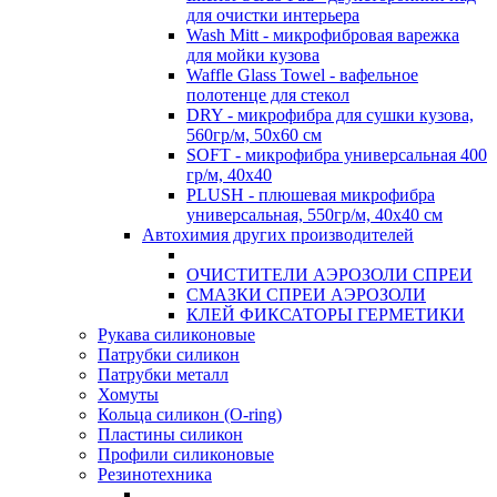
для очистки интерьера
Wash Mitt - микрофибровая варежка
для мойки кузова
Waffle Glass Towel - вафельное
полотенце для стекол
DRY - микрофибра для сушки кузова,
560гр/м, 50х60 см
SOFT - микрофибра универсальная 400
гр/м, 40х40
PLUSH - плюшевая микрофибра
универсальная, 550гр/м, 40х40 см
Автохимия других производителей
ОЧИСТИТЕЛИ АЭРОЗОЛИ СПРЕИ
СМАЗКИ СПРЕИ АЭРОЗОЛИ
КЛЕЙ ФИКСАТОРЫ ГЕРМЕТИКИ
Рукава силиконовые
Патрубки силикон
Патрубки металл
Хомуты
Кольца силикон (O-ring)
Пластины силикон
Профили силиконовые
Резинотехника