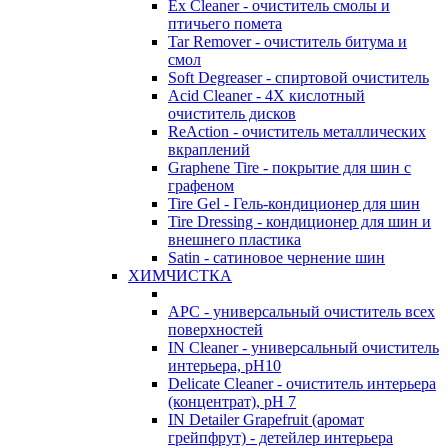
Ex Cleaner - очиститель смолы и
птичьего помета
Tar Remover - очиститель битума и
смол
Soft Degreaser - спиртовой очиститель
Acid Cleaner - 4Х кислотный
очиститель дисков
ReAction - очиститель металлических
вкраплений
Graphene Tire - покрытие для шин с
графеном
Tire Gel - Гель-кондиционер для шин
Tire Dressing - кондиционер для шин и
внешнего пластика
Satin - сатиновое чернение шин
ХИМЧИСТКА
APC - универсальный очиститель всех
поверхностей
IN Cleaner - универсальный очиститель
интерьера, pH10
Delicate Cleaner - очиститель интерьера
(концентрат), pH 7
IN Detailer Grapefruit (аромат
грейпфрут) - детейлер интерьера