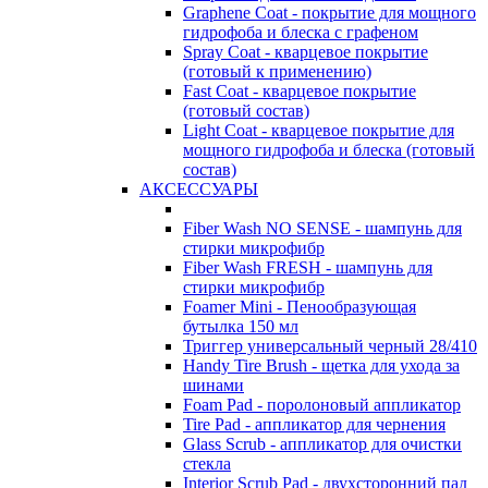
Graphene Coat - покрытие для мощного
гидрофоба и блеска с графеном
Spray Coat - кварцевое покрытие
(готовый к применению)
Fast Coat - кварцевое покрытие
(готовый состав)
Light Coat - кварцевое покрытие для
мощного гидрофоба и блеска (готовый
состав)
АКСЕССУАРЫ
Fiber Wash NO SENSE - шампунь для
стирки микрофибр
Fiber Wash FRESH - шампунь для
стирки микрофибр
Foamer Mini - Пенообразующая
бутылка 150 мл
Триггер универсальный черный 28/410
Handy Tire Brush - щетка для ухода за
шинами
Foam Pad - поролоновый аппликатор
Tire Pad - аппликатор для чернения
Glass Scrub - аппликатор для очистки
стекла
Interior Scrub Pad - двухсторонний пад