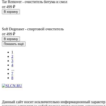
Tar Remover - очиститель битума и смол
от 499 ₽
В корзину
Soft Degreaser - спиртовой очиститель
от 499 ₽
В корзину
Показать ещё
1
2
3
4
...
7
8
Данный сайт носит исключительно информационный характер и